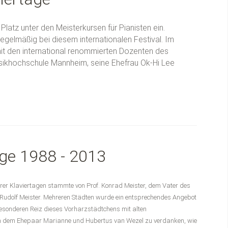
atz unter den Meisterkursen für Pianisten ein.
egelmäßig bei diesem internationalen Festival. Im
 mit den international renommierten Dozenten des
Musikhochschule Mannheim, seine Ehefrau Ok-Hi Lee
age 1988 - 2013
arer Klaviertagen stammte von Prof. Konrad Meister, dem Vater des
f. Rudolf Meister. Mehreren Städten wurde ein entsprechendes Angebot
sonderen Reiz dieses Vorharzstädtchens mit alten
lem dem Ehepaar Marianne und Hubertus van Wezel zu verdanken, wie